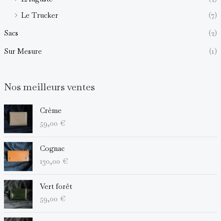
Le Trucker
(7)
Sacs
(2)
Sur Mesure
(1)
Nos meilleurs ventes
Crème
59,00
€
Cognac
130,00
€
Vert forêt
59,00
€